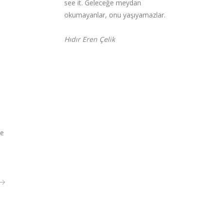
see it. Geleceğe meydan
okumayanlar, onu yaşıyamazlar.
Hıdır Eren Çelik
ne