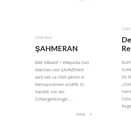
Lite
Literatur
De
ŞAHMERAN
Reg
Buch
Bild: MikaelF / Wikipedia Das
Gold
Märchen von ŞAHMERAN
Eis 
wird seit ca.1000 Jahren in
„Gol
Mesopotamien erzählt. Es
Hars
handelt von der
Schü
Schlangenkönigin …
Rege
View