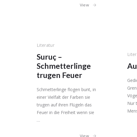
View
Literatur
Lite
Suruç –
Schmetterlinge
Au
trugen Feuer
Gedic
Gren
Schmetterlinge flogen bunt, in
Vöge
einer Vielfalt der Farben sie
Nur 
trugen auf ihren Flügeln das
Mens
Feuer in die Freiheit wenn sie
…
View