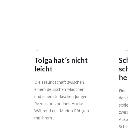
Rezensionen
Reze
Tolga hat´s nicht
Sc
leicht
sc
he
Die Freundschaft zwischen
einem deutschen Mädchen
Eine
und einem türkischen Jungen
den 
Rezension von Ines Hocke
schle
Während uns Marion Röttgen
zwis
mit ihrem …
Ausb
Schle