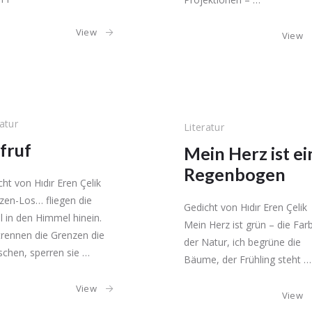
View
View
ratur
Literatur
fruf
Mein Herz ist ei
Regenbogen
ht von Hıdır Eren Çelik
zen-Los… fliegen die
Gedicht von Hıdır Eren Çelik
l in den Himmel hinein.
Mein Herz ist grün – die Far
trennen die Grenzen die
der Natur, ich begrüne die
chen, sperren sie …
Bäume, der Frühling steht …
View
View