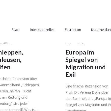
Start
Interkulturelles
Feuilleton
Kurzmeldu
nsionen
Rezensionen
hleppen,
Europa im
hleusen,
Spiegel von
lfen
Migration und
Exil
 schöne Rezension über
Sammelband „Schleppen,
Eine frische Rezension von
usen, helfen. Flucht
Prof. Dr. Verena Dolle über
chen Rettung und
den Sammelband „Europa i
eutung“ „Ist jeder
Spiegel von Migration und Exi
pper kriminell? Was ist …
Projektionen – …