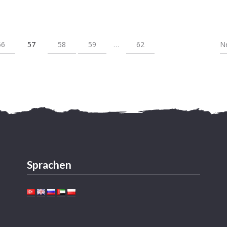
56
57
58
59
…
62
N
Sprachen