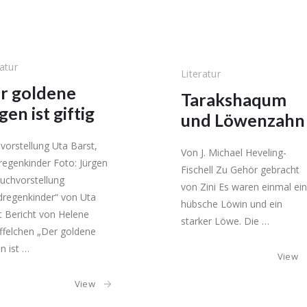
ratur
Literatur
r goldene
Tarakshaqum
en ist giftig
und Löwenzahn
vorstellung Uta Barst,
Von J. Michael Heveling-
regenkinder Foto: Jürgen
Fischell Zu Gehör gebracht
Buchvorstellung
von Zini Es waren einmal ei
dregenkinder“ von Uta
hübsche Löwin und ein
t Bericht von Helene
starker Löwe. Die …
ffelchen „Der goldene
n ist …
View
View