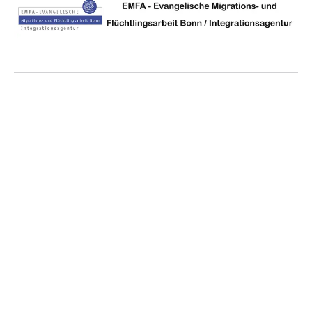
Gedichte
Gedanke
Eure Geschichte
ist unsere geworden,
unsere wird
eure werden.
Nun werden wir gemeinsam
die Zukunft schreiben.