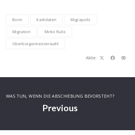
Bonn
Kadidaten
Migrapolis
Migration
Mirko Ruks
Oberbürgermeisterwahl
Aktie:
Auf
Auf
Teilen
Facebook
Facebook
per
teilen
teilen
E-
Mail
WAS TUN, WENN DIE ABSCHIEBUNG BEVORSTEHT?
Previous