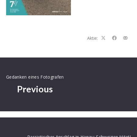
Aktie:
Auf
Auf
Teilen
Facebook
Facebook
per
teilen
teilen
E-
Mail
Gedanken eines Fotografen
Previous
Rassistischer Anschlag in Hanau: Schweigen tötet!