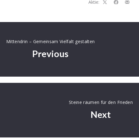
Aktie:
Auf
Auf
Teilen
Facebook
Facebook
per
teilen
teilen
E-
Mail
Mittendrin – Gemeinsam Vielfalt gestalten
Previous
Steine räumen für den Frieden
Next