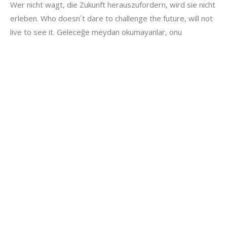
Wer nicht wagt, die Zukunft herauszufordern, wird sie nicht
erleben. Who doesn´t dare to challenge the future, will not
live to see it. Geleceğe meydan okumayanlar, onu
yaşıyamazlar.
Hıdır Eren Çelik
Letzte Beiträge