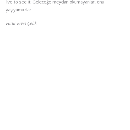
live to see it. Geleceğe meydan okumayanlar, onu
yaşıyamazlar.
Hıdır Eren Çelik
Letzte Beiträge
Migrantenorganisationen verurteilen Terroranschlag