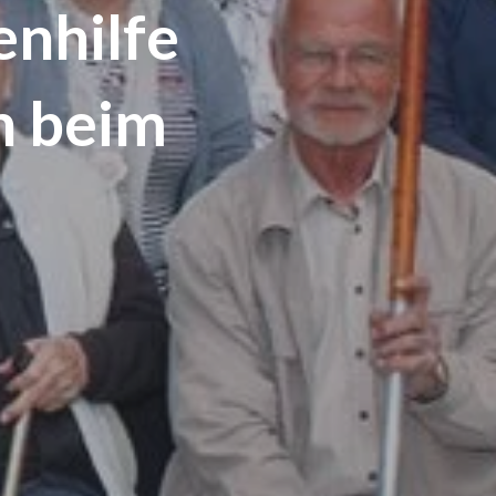
enhilfe
h beim