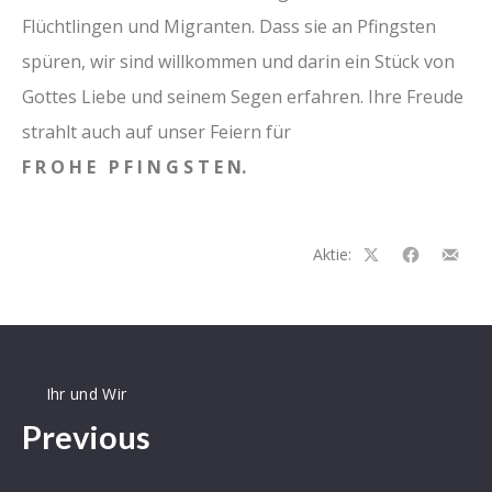
Flüchtlingen und Migranten. Dass sie an Pfingsten
spüren, wir sind willkommen und darin ein Stück von
Gottes Liebe und seinem Segen erfahren. Ihre Freude
strahlt auch auf unser Feiern für
F R O H E P F I N G S T E N.
Aktie:
Auf
Auf
Teilen
Facebook
Facebook
per
teilen
teilen
E-
Mail
Ihr und Wir
Previous