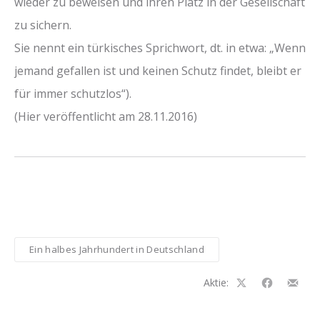
wieder zu beweisen und ihren Platz in der Gesellschaft
zu sichern.
Sie nennt ein türkisches Sprichwort, dt. in etwa: „Wenn
jemand gefallen ist und keinen Schutz findet, bleibt er
für immer schutzlos“).
(Hier veröffentlicht am 28.11.2016)
Ein halbes Jahrhundert in Deutschland
Aktie:
Auf
Auf
Teilen
Facebook
Facebook
per