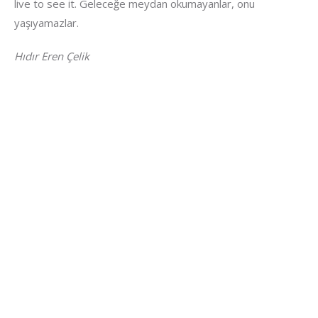
live to see it. Geleceğe meydan okumayanlar, onu
yaşıyamazlar.
Hıdır Eren Çelik
Letzte Beiträge
Migrantenorganisationen verurteilen Terroranschlag