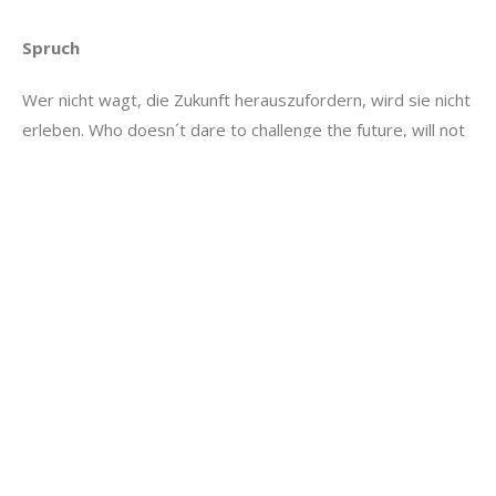
Spruch
Wer nicht wagt, die Zukunft herauszufordern, wird sie nicht
erleben. Who doesn´t dare to challenge the future, will not
live to see it. Geleceğe meydan okumayanlar, onu
yaşıyamazlar.
Hıdır Eren Çelik