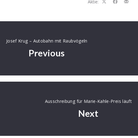
Aktie:
Auf
Auf
Teilen
Facebook
Facebook
per
teilen
teilen
E-
Mail
Josef Krug – Autobahn mit Raubvögeln
Previous
Ausschreibung für Marie-Kahle-Preis läuft
Next