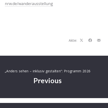
nrw.de/wanderausstellung
Aktie:
Auf
Auf
Teilen
Facebook
Facebook
per
teilen
teilen
E-
Mail
„Anders sehen – inklusiv gestalten“: Programm 2026
Previous