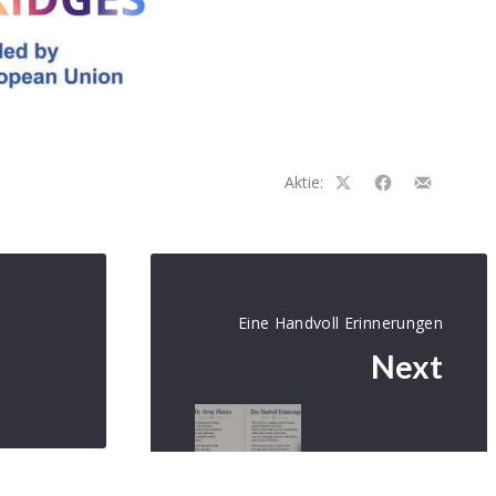
Aktie:
Auf
Auf
Teilen
Facebook
Facebook
per
teilen
teilen
E-
Mail
Eine Handvoll Erinnerungen
Next