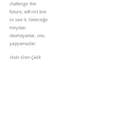
challenge the
future, will not live
to see it. Geleceğe
meydan
okumayanlar, onu
yaşıyamazlar.
Hıdır Eren Çelik